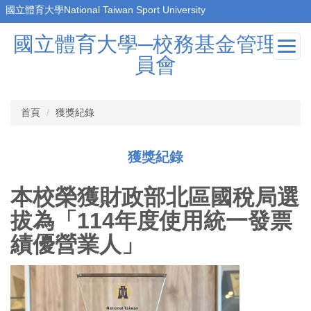
跳
到
國立體育大學─校務基金管理委
主
要
員會
內
容
區
首頁
獲獎紀錄
獲獎紀錄
本校榮獲財政部北區國稅局選
拔為「114年度使用統一發票
績優營業人」